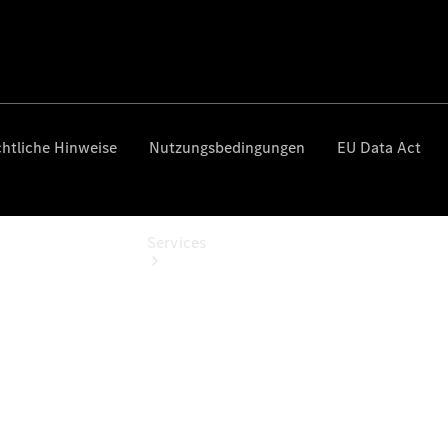
Gebrauchtwagensuche
Finanzdienste
Services
Serviceangebote
Reifen &
Kompletträder