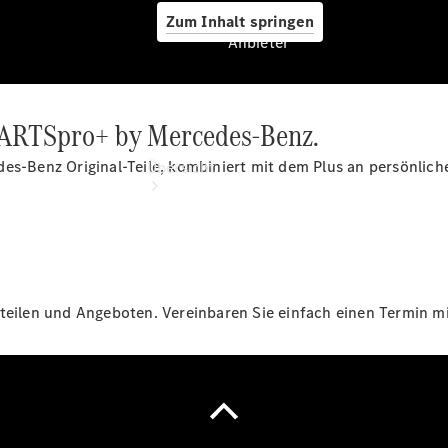
Zum Inhalt springen
Anbieter
: PARTSpro+ by Mercedes-Benz.
Anbieter
des-Benz Original-Teile, kombiniert mit dem Plus an persönlic
Übersicht
teilen und Angeboten. Vereinbaren Sie einfach einen Termin mit
Startseite
Beratung
vereinbaren
Servicetermin
vereinbaren
Gebrauchtwagensuche